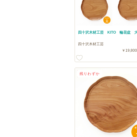
四十沢木材工芸 KITO 輪花盆 
四十沢木材工芸
￥19,800
送料無料
残りわずか