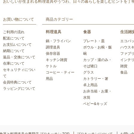
おいしいが生まれる料理道具やうつわ、日々の暮らしを楽しむヒントを丁
お買い物について
商品カテゴリー
料理道具
食器
生活雑
ご利用の流れ
配送について
鍋・フライパン
プレート・皿
エコバ
お支払いについて
調理道具
ボウル・お椀・飯
ハウス
納期について
保存容器
碗
ファブ
返品・交換について
キッチン雑貨
カップ・湯のみ・
インテ
在庫について
ケトル
そば猪口
雑貨
セキュリティについ
コーヒー・ティー
グラス
食品
て
用品
カトラリー・箸
会員特典について
卓上用品
ラッピングについて
お弁当箱・お重・
水筒
ベビー&キッズ