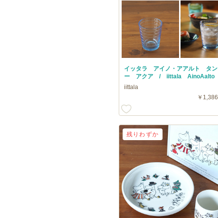
イッタラ アイノ・アアルト タン
ー アクア / iittala AinoAalt
iittala
￥1,386
残りわずか