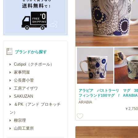
ブランドから探す
Cutipol（クチポール）
家事問屋
公長齋小菅
工房アイザワ
アラビア パストラーリ マグ 30
フィンランド100マグ / ARAB
SAKUZAN
Pastoraali
ARABIA
＆PK（アンド プロキッチ
￥2,750
ン）
柳宗理
山田工業所