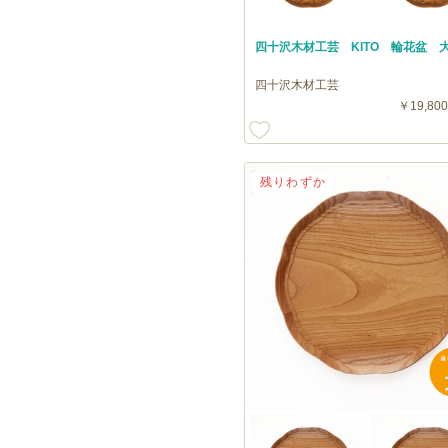
四十沢木材工芸 KITO 輪花盆 
四十沢木材工芸
￥19,800
送料無料
残りわずか