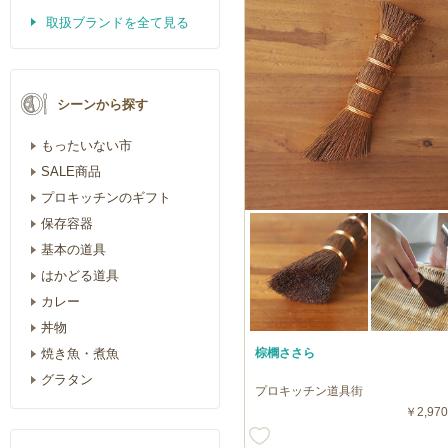
取扱ブランドを全て見る
シーンから探す
もったいない市
SALE商品
プロキッチンのギフト
保存容器
基本の道具
はかどる道具
カレー
丼物
焼き魚・煮魚
棕櫚ささら
グラタン
プロキッチン道具街
￥2,970