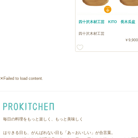
四十沢木材工芸 KITO 長木瓜盆
四十沢木材工芸
￥9,900
✕Failed to load content.
毎日の料理をもっと楽しく、もっと美味しく
はりきる日も、がんばれない日も「あ～おいしい」が合言葉。