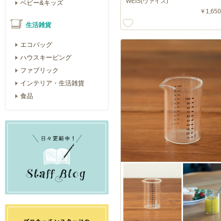
WEIS(ヴァイス)
ベビー&キッズ
￥1,650
生活雑貨
エコバッグ
ハウスキーピング
ファブリック
インテリア・生活雑貨
食品