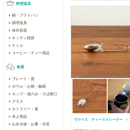
料理道具
鍋・フライパン
調理道具
保存容器
キッチン雑貨
ケトル
コーヒー・ティー用品
食器
プレート・皿
ボウル・お椀・飯碗
カップ・湯のみ・そば猪口
グラス
カトラリー・箸
卓上用品
ヴァイス ティーストレーナー / W
お弁当箱・お重・水筒