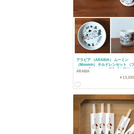
アラビア （ARABIA） ムーミン
（Moomin） チルドレンセット （
リー）【ムーミンの日】【お宝アイ
ARABIA
￥13,200