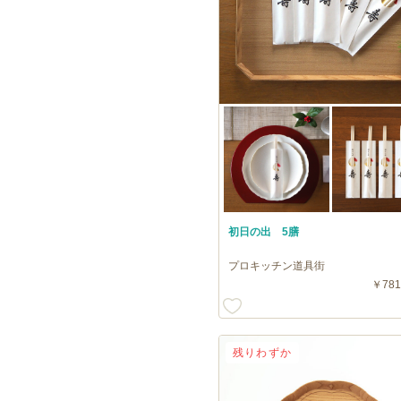
初日の出 5膳
プロキッチン道具街
￥781
残りわずか