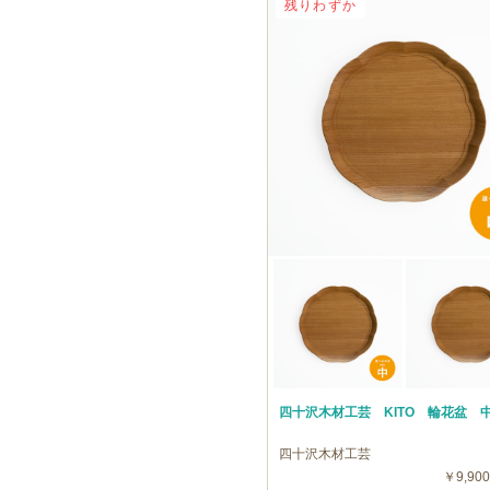
残りわずか
四十沢木材工芸 KITO 輪花盆 
四十沢木材工芸
￥9,900