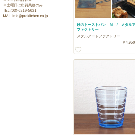
※土曜日は出荷業務のみ
TEL:(03)-6219-5621
MAIL:info@prokitchen.co.jp
鉄のトーストパン Ｍ / メタル
ファクトリー
メタルアートファクトリー
￥4,950