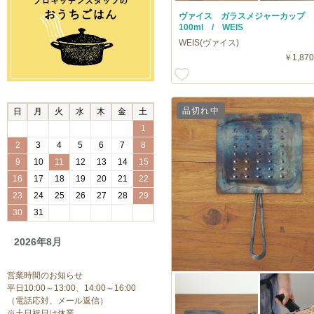
ヴァイス ガラスメジャーカップ
100ml / WEIS
WEIS(ヴァイス)
￥1,870
品切れ中
日
月
火
水
木
金
土
1
2
3
4
5
6
7
8
9
10
11
12
13
14
15
16
17
18
19
20
21
22
23
24
25
26
27
28
29
30
31
2026年8月
営業時間のお知らせ
平日10:00～13:00、14:00～16:00
（電話応対、メール返信）
※土日祝日は休業