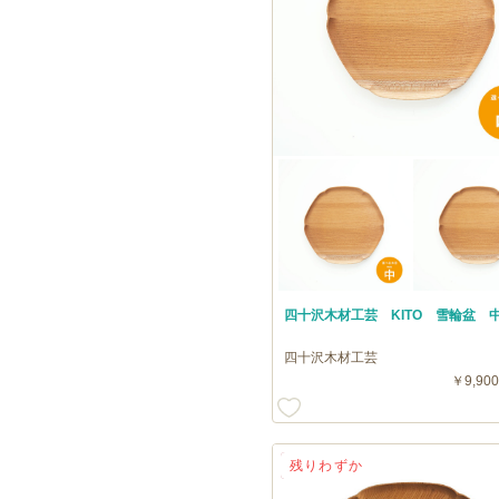
四十沢木材工芸 KITO 雪輪盆 
四十沢木材工芸
￥9,900
送料無料
残りわずか