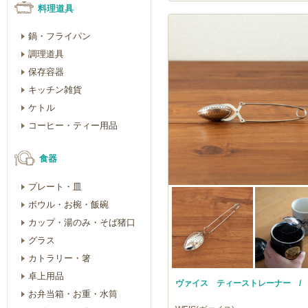
料理道具
鍋・フライパン
調理道具
保存容器
キッチン雑貨
ケトル
コーヒー・ティー用品
食器
プレート・皿
ボウル・お椀・飯碗
カップ・湯のみ・そば猪口
グラス
カトラリー・箸
卓上用品
ヴァイス ティーストレーナー / W
お弁当箱・お重・水筒