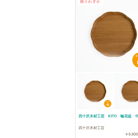
残りわずか
四十沢木材工芸 KITO 輪花盆 
四十沢木材工芸
￥9,900