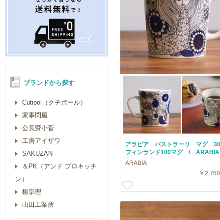
ブランドから探す
Cutipol（クチポール）
家事問屋
公長齋小菅
工房アイザワ
アラビア パストラーリ マグ 30
フィンランド100マグ / ARAB
SAKUZAN
Pastoraali
ARABIA
＆PK（アンド プロキッチ
￥2,750
ン）
柳宗理
山田工業所