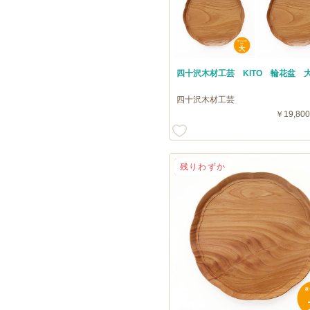
四十沢木材工芸 KITO 輪花盆 
四十沢木材工芸
￥19,800
送料無料
残りわずか