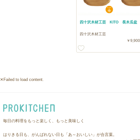
四十沢木材工芸 KITO 長木瓜盆
四十沢木材工芸
￥9,900
✕Failed to load content.
毎日の料理をもっと楽しく、もっと美味しく
はりきる日も、がんばれない日も「あ～おいしい」が合言葉。