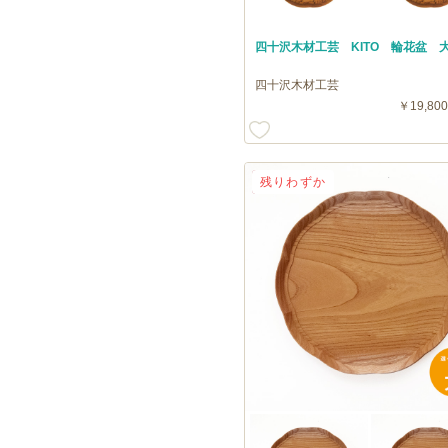
四十沢木材工芸 KITO 輪花盆 
四十沢木材工芸
￥19,800
送料無料
残りわずか