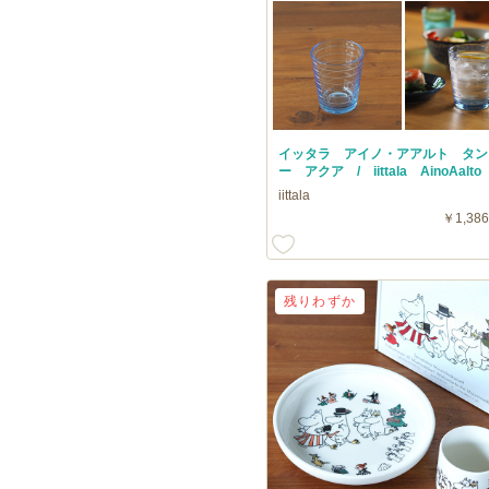
イッタラ アイノ・アアルト タン
ー アクア / iittala AinoAalt
iittala
￥1,386
残りわずか