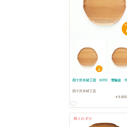
四十沢木材工芸 KITO 雪輪盆 
四十沢木材工芸
￥9,900
送料無料
残りわずか