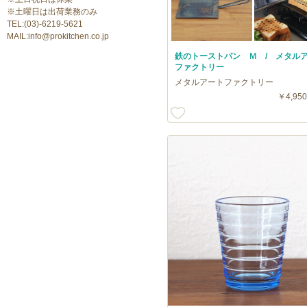
※土曜日は出荷業務のみ
TEL:(03)-6219-5621
MAIL:info@prokitchen.co.jp
鉄のトーストパン Ｍ / メタル
ファクトリー
メタルアートファクトリー
￥4,950