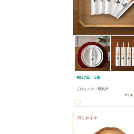
初日の出 5膳
プロキッチン道具街
￥781
残りわずか