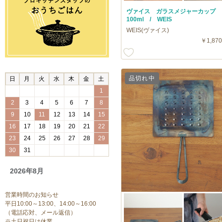
ヴァイス ガラスメジャーカップ
100ml / WEIS
WEIS(ヴァイス)
￥1,870
品切れ中
日
月
火
水
木
金
土
1
2
3
4
5
6
7
8
9
10
11
12
13
14
15
16
17
18
19
20
21
22
23
24
25
26
27
28
29
30
31
2026年8月
営業時間のお知らせ
平日10:00～13:00、14:00～16:00
（電話応対、メール返信）
※土日祝日は休業