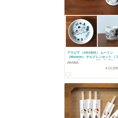
アラビア （ARABIA） ムーミン
（Moomin） チルドレンセット （
リー）【ムーミンの日】【お宝アイ
ARABIA
￥13,200