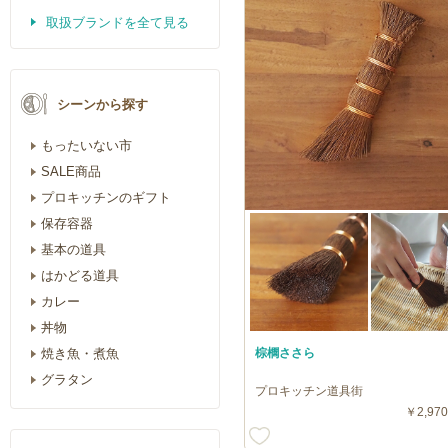
取扱ブランドを全て見る
シーンから探す
もったいない市
SALE商品
プロキッチンのギフト
保存容器
基本の道具
はかどる道具
カレー
丼物
焼き魚・煮魚
棕櫚ささら
グラタン
プロキッチン道具街
￥2,970