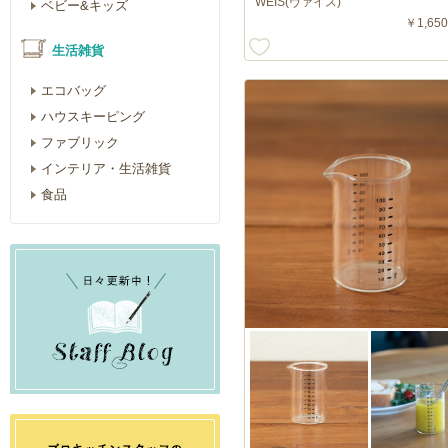
WEIS(ヴァイス)
ベビー&キッズ
￥1,650
生活雑貨
エコバッグ
ハウスキーピング
ファブリック
インテリア・生活雑貨
食品