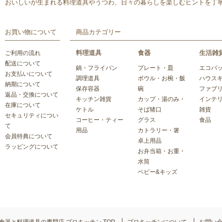
おいしいが生まれる料理道具やうつわ、日々の暮らしを楽しむヒントを丁
お買い物について
商品カテゴリー
料理道具
食器
生活雑
ご利用の流れ
配送について
鍋・フライパン
プレート・皿
エコバ
お支払いについて
調理道具
ボウル・お椀・飯
ハウス
納期について
保存容器
碗
ファブ
返品・交換について
キッチン雑貨
カップ・湯のみ・
インテ
在庫について
ケトル
そば猪口
雑貨
セキュリティについ
コーヒー・ティー
グラス
食品
て
用品
カトラリー・箸
会員特典について
卓上用品
ラッピングについて
お弁当箱・お重・
水筒
ベビー&キッズ